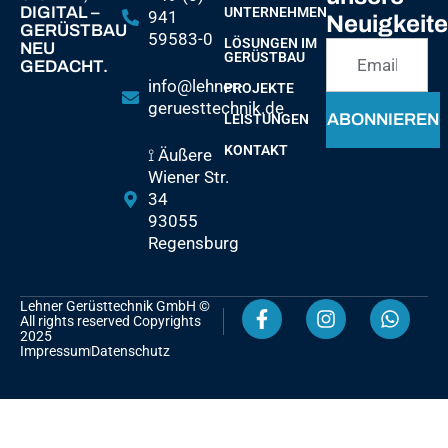
DIGITAL –
UNTERNEHMEN
941
Neuigkeit
GERÜSTBAU
59583-0
LÖSUNGEN IM
NEU
GERÜSTBAU
GEDACHT.
info@lehner-
PROJEKTE
geruesttechnik.de
ABONNIEREN
LEISTUNGEN
KONTAKT
⟟ Äußere
Wiener Str.
34
93055
Regensburg
Lehner Gerüsttechnik GmbH ©
All rights reserved Copyrights
2025
Impressum
Datenschutz