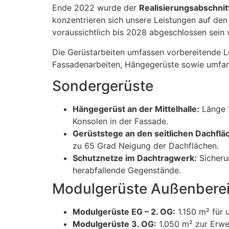
Ende 2022 wurde der
Realisierungsabschnitt
konzentrieren sich unsere Leistungen auf de
voraussichtlich bis 2028 abgeschlossen sein 
Die Gerüstarbeiten umfassen vorbereitende L
Fassadenarbeiten, Hängegerüste sowie umfan
Sondergerüste
Hängegerüst an der Mittelhalle:
Länge 1
Konsolen in der Fassade.
Gerüststege an den seitlichen Dachfläc
zu 65 Grad Neigung der Dachflächen.
Schutznetze im Dachtragwerk:
Sicheru
herabfallende Gegenstände.
Modulgerüste Außenbere
Modulgerüste EG – 2. OG:
1.150 m² für 
Modulgerüste 3. OG:
1.050 m² zur Erwei