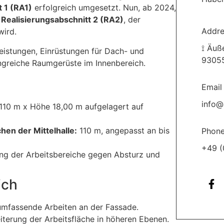
 1 (RA1)
erfolgreich umgesetzt. Nun, ab 2024,
n
Realisierungsabschnitt 2 (RA2)
, der
Addre
wird.
⟟ Äuß
eistungen, Einrüstungen für Dach- und
9305
greiche Raumgerüste im Innenbereich.
Email
info@
10 m x Höhe 18,00 m aufgelagert auf
hen der Mittelhalle:
110 m, angepasst an bis
Phon
+49 (
ng der Arbeitsbereiche gegen Absturz und
ich
umfassende Arbeiten an der Fassade.
terung der Arbeitsfläche in höheren Ebenen.