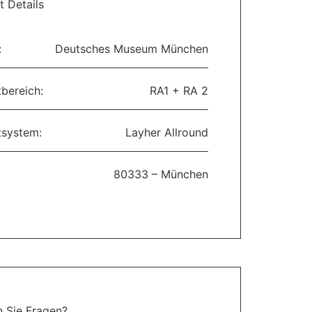
t Details
:
Deutsches Museum München
bereich:
RA1 + RA 2
tsystem:
Layher Allround
80333 – München
 Sie Fragen?