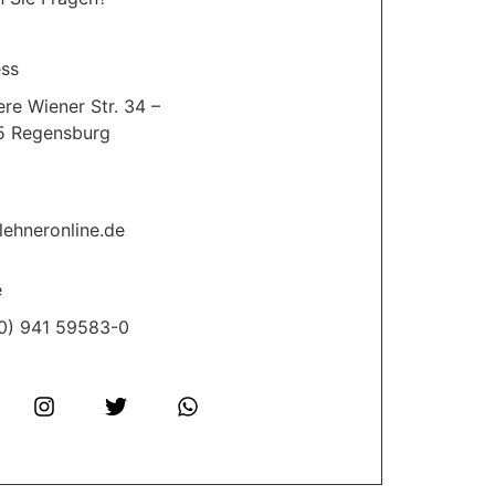
ss
ere Wiener Str. 34 –
5 Regensburg
lehneronline.de
e
0) 941 59583-0