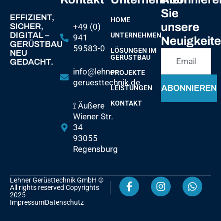
Sie
EFFIZIENT,
HOME
unsere
SICHER,
+49 (0)
DIGITAL –
UNTERNEHMEN
941
Neuigkeit
GERÜSTBAU
59583-0
LÖSUNGEN IM
NEU
GERÜSTBAU
GEDACHT.
info@lehner-
PROJEKTE
geruesttechnik.de
ABONNIEREN
LEISTUNGEN
KONTAKT
⟟ Äußere
Wiener Str.
34
93055
Regensburg
Lehner Gerüsttechnik GmbH ©
All rights reserved Copyrights
2025
Impressum
Datenschutz