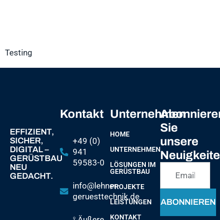
Testing
Kontakt
Unternehmen
Abonniere
Sie
EFFIZIENT,
HOME
unsere
SICHER,
+49 (0)
DIGITAL –
UNTERNEHMEN
941
Neuigkeit
GERÜSTBAU
59583-0
LÖSUNGEN IM
NEU
GERÜSTBAU
GEDACHT.
info@lehner-
PROJEKTE
geruesttechnik.de
ABONNIEREN
LEISTUNGEN
KONTAKT
⟟ Äußere