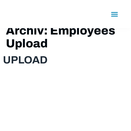
Inhalt
springen
LÖSUNGEN IM GERÜSTBAU
VERMIETUNG BAUMAS
Archiv:
Employees
Upload
UPLOAD